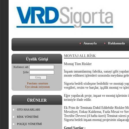
Anasayfa
Hakkımızda
MONTAJ ALL RİSK
Üyelik Girişi
Montaj Tüm Riskler
Kullanıcı adı
İnşaatı tamamlanmış fabrika, sanayi gibi yapıları
Şifre
monte edilmesi işlemleri sırasında meydana geleb
Sigorta bedeli sözleşme bedelidir ve montajı yap
Parolamı unuttum
Üye olmak istiyorum
vergileri, resim ve harçlar, işçilik montaj ve işl
Eğer yapılacak proje, inşaat ve montaj işlerinin
terimiyle ifade edilir.
ÜRÜNLER
Ek Prim ile Teminata Dahil Edilebilir Riskler:
OTO HASARLARI
Mesuliyet, Enkaz Kaldırma, Fazla Mesai ve Seri 
Tecrübe Devresi (4 hafta üzeri) Teminat süresi pro
RİSK YÖNETİMİ
Sigorta bedeli inşaat-montaj projesinin ulaşacağ
POLİÇE YÖNETİMİ
Genel Şartlar :