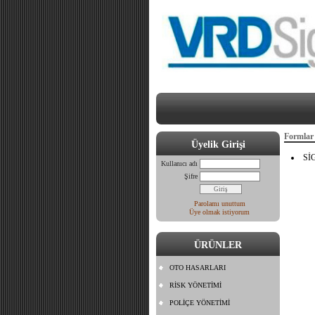
Formlar
Üyelik Girişi
Sİ
Kullanıcı adı
Şifre
Parolamı unuttum
Üye olmak istiyorum
ÜRÜNLER
OTO HASARLARI
RİSK YÖNETİMİ
POLİÇE YÖNETİMİ