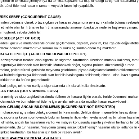
 şirketinin teminata girmeyen ya da teminat kapsamında olup olmadığı tartışmalı hasarlarda y
r. Lütuf ödemesi hasarın tamamı veya bir kısmı için yapılabilir.
REK SEBEP (CONCURRENT CAUSE)
erinden bağımsız olarak ortaya çıkan ve hasarın oluşumuna ayrı ayrı katkıda bulunan sebepler
tmekte olan bir fırtına ve bu fırtına sırasında tamamen başka bir nedenle başlayan yangın, 
 müşterek sebebi olabilirler.
R SEBEP (ACT OF GOD)
radesi, gücü ve müdahalesiyle önüne geçilemeyen, deprem, yıldırım, kasırga gibi doğal afetle
olarak adlandırılmaktadır ve sorumluluk hukuku açısından önem taşımaktadır.
BAKATLI POLİÇE (AGREED VALUE/VALUED POLICY)
 sözleşmesinin tarafları olan sigortalı ile sigortacı tarafından, üzerinde mutabık kalınmış, tam
 sigortalıya ödenecek olan bedeldir. Mutabakatlı değer, sigorta poliçesi düzenlendiği sırada
nmekte, poliçe süresi içerisinde meydana gelebilecek piyasa dalgalanmalarından etkilenmemek
a halinde sigortalıya ödenecek olan bedelin başlangıçta belirlenmiş olması, olası bazı sigorta
arlıklarının da önüne geçmektedir.
atlı poliçe, tekne ve nakliyat sigortalarında sık olarak kullanılmaktadır.
AK HASAR (OUTSTANDING LOSS)
 gelmiş ve sigorta şirketi tarafından bilinen bir hasara ilişkin olarak, ileride ödenmesi muhte
demesidir ve bu muhtemel ödeme için ayrılan miktara da muallak hasar rezervi denir..
NA GELMİŞ ANCAK BİLDİRİLMEMİŞ (INCURED BUT NOT REPORTED)
 muhasebesi açısından oldukça önemli bir kavramdır. Belli bir dönem, genellikle hesap dönem
, sigorta şirketinin portföyünde bulunan branşlar itibariyle meydana gelmiş bir takım hasarla
olmakta, ancak bu hasarların varlığı ve maliyeti konusunda sigorta şirketinin herhangi bir bilg
maktadır. Bu tür hasarlar, "meydana gelmiş ancak bildirilmemiş" hasarlar olarak adlandırılır 
şirketi tarafından, bu hasarlar için belli bir rezerv ayrılır..
EREK AVARYA (GENERAL AVARAGE)