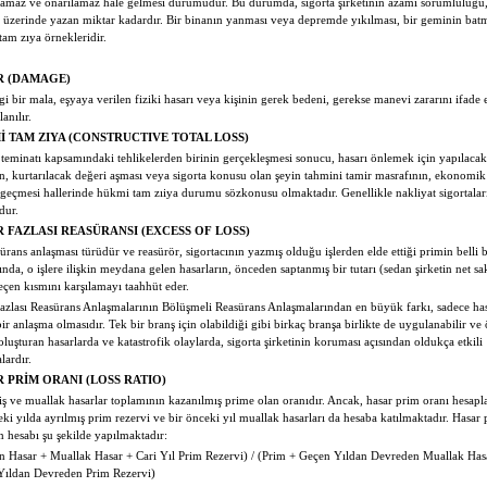
lamaz ve onarılamaz hale gelmesi durumudur. Bu durumda, sigorta şirketinin azami sorumluluğu,
i üzerinde yazan miktar kadardır. Bir binanın yanması veya depremde yıkılması, bir geminin bat
tam zıya örnekleridir.
R (DAMAGE)
i bir mala, eşyaya verilen fiziki hasarı veya kişinin gerek bedeni, gerekse manevi zararını ifade
lanılır.
 TAM ZIYA (CONSTRUCTIVE TOTAL LOSS)
 teminatı kapsamındaki tehlikelerden birinin gerçekleşmesi sonucu, hasarı önlemek için yapılacak
n, kurtarılacak değeri aşması veya sigorta konusu olan şeyin tahmini tamir masrafının, ekonomik
ı geçmesi hallerinde hükmi tam zıiya durumu sözkonusu olmaktadır. Genellikle nakliyat sigortalar
dur.
 FAZLASI REASÜRANSI (EXCESS OF LOSS)
sürans anlaşması türüdür ve reasürör, sigortacının yazmış olduğu işlerden elde ettiği primin belli b
ğında, o işlere ilişkin meydana gelen hasarların, önceden saptanmış bir tutarı (sedan şirketin net s
eçen kısmını karşılamayı taahhüt eder.
azlası Reasürans Anlaşmalarının Bölüşmeli Reasürans Anlaşmalarından en büyük farkı, sadece ha
 bir anlaşma olmasıdır. Tek bir branş için olabildiği gibi birkaç branşa birlikte de uygulanabilir ve 
luşturan hasarlarda ve katastrofik olaylarda, sigorta şirketinin koruması açısından oldukça etkili
lardır.
 PRİM ORANI (LOSS RATIO)
 ve muallak hasarlar toplamının kazanılmış prime olan oranıdır. Ancak, hasar prim oranı hesapl
eki yılda ayrılmış prim rezervi ve bir önceki yıl muallak hasarları da hesaba katılmaktadır. Hasar
n hesabı şu şekilde yapılmaktadır:
 Hasar + Muallak Hasar + Cari Yıl Prim Rezervi) / (Prim + Geçen Yıldan Devreden Muallak Has
Yıldan Devreden Prim Rezervi)