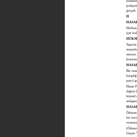
kullanı
poliçes
gerçek 
H
HASA
Herhang
için kul
HÜKMİ
Sigorta
masrafı
sınırın
konusu
HASAR
Bir rea
karşılı
payı) g
Hasar F
ilişkin
kümül o
anlaşma
HASAR
Ödenmiş
bir önc
oranını
(Ödenen
Geçen 