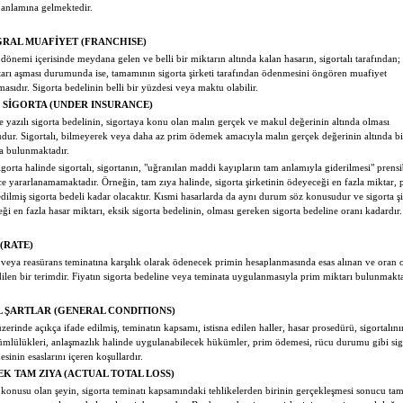
 anlamına gelmektedir.
RAL MUAFİYET (FRANCHISE)
 dönemi içerisinde meydana gelen ve belli bir miktarın altında kalan hasarın, sigortalı tarafından;
arı aşması durumunda ise, tamamının sigorta şirketi tarafından ödenmesini öngören muafiyet
asıdır. Sigorta bedelinin belli bir yüzdesi veya maktu olabilir.
 SİGORTA (UNDER INSURANCE)
e yazılı sigorta bedelinin, sigortaya konu olan malın gerçek ve makul değerinin altında olması
ur. Sigortalı, bilmeyerek veya daha az prim ödemek amacıyla malın gerçek değerinin altında bi
a bulunmaktadır.
igorta halinde sigortalı, sigortanın, "uğranılan maddi kayıpların tam anlamıyla giderilmesi" prens
ce yararlanamamaktadır. Örneğin, tam zıya halinde, sigorta şirketinin ödeyeceği en fazla miktar, 
dilmiş sigorta bedeli kadar olacaktır. Kısmi hasarlarda da aynı durum söz konusudur ve sigorta şi
ği en fazla hasar miktarı, eksik sigorta bedelinin, olması gereken sigorta bedeline oranı kadardı
 (RATE)
 veya reasürans teminatına karşılık olarak ödenecek primin hesaplanmasında esas alınan ve oran 
dilen bir terimdir. Fiyatın sigorta bedeline veya teminata uygulanmasıyla prim miktarı bulunmakta
 ŞARTLAR (GENERAL CONDITIONS)
üzerinde açıkça ifade edilmiş, teminatın kapsamı, istisna edilen haller, hasar prosedürü, sigortalın
mlülükleri, anlaşmazlık halinde uygulanabilecek hükümler, prim ödemesi, rücu durumu gibi sig
esinin esaslarını içeren koşullardır.
K TAM ZIYA (ACTUAL TOTAL LOSS)
 konusu olan şeyin, sigorta teminatı kapsamındaki tehlikelerden birinin gerçekleşmesi sonucu t