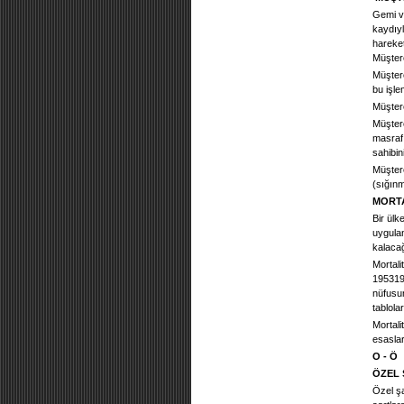
Gemi ve
kaydıyl
hareket
Müşter
Müştere
bu işle
Müşter
Müştere
masrafı
sahibin
Müşter
(sığınm
MORTA
Bir ülk
uygulan
kalacağ
Mortali
1953195
nüfusun
tablola
Mortali
esaslar
O - Ö
ÖZEL 
Özel şa