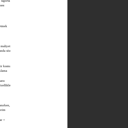
 sigorta
ması
 etmek
 maliyet
ında söz
ir kısmı
aklama
sara
özellikle
anırken,
 prim
ar +