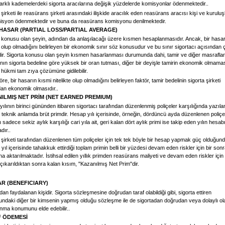
arklı kademelerdeki sigorta aracılarına değişik yüzdelerde komisyonlar ödenmektedir..
 şirketi ile reasürans şirketi arasındaki ilişkide aracılık eden reasürans aracısı kişi ve kuruluş
misyon ödenmektedir ve buna da reasürans komisyonu denilmektedir.
 HASAR (PARTIAL LOSS/PARTIAL AVERAGE)
 konusu olan şeyin, adından da anlaşılacağı üzere kısmen hesaplanmasıdır. Ancak, bir hasa
 olup olmadığını belirleyen bir ekonomik sınır söz konusudur ve bu sınır sigortacı açısından 
ir. Sigorta konusu olan şeyin kısmen hasarlanması durumunda dahi, tamir ve diğer masraflar
nın sigorta bedeline göre yüksek bir oran tutması, diğer bir deyişle tamirin ekonomik olmama
 hükmi tam zıya çözümüne gidilebilir.
re, bir hasarın kısmi nitelikte olup olmadığını belirleyen faktör, tamir bedelinin sigorta şirketi
dan ekonomik olmasıdır..
ILMIŞ NET PRİM (NET EARNED PREMIUM)
ılının birinci gününden itibaren sigortacı tarafından düzenlenmiş poliçeler karşılığında yazıla
, teknik anlamda brüt primdir. Hesap yılı içerisinde, örneğin, dördüncü ayda düzenlenen poliçen
n sadece sekiz aylık karşılığı cari yıla ait, geri kalan dört aylık primi ise takip eden yılın hesab
dır..
 şirketi tarafından düzenlenen tüm poliçeler için tek tek böyle bir hesap yapmak güç olduğun
n yıl içerisinde tahakkuk ettirdiği toplam primin belli bir yüzdesi devam eden riskler için bir sonr
a aktarılmaktadır. İstihsal edilen yıllık primden reasürans maliyeti ve devam eden riskler için
çıkarıldıktan sonra kalan kısım, "Kazanılmış Net Prim"dir.
R (BENEFICIARY)
dan faydalanan kişidir. Sigorta sözleşmesine doğrudan taraf olabildiği gibi, sigorta ettiren
ndaki diğer bir kimsenin yapmış olduğu sözleşme ile de sigortadan doğrudan veya dolaylı ol
nma konumunu elde edebilir..
 ÖDEMESİ