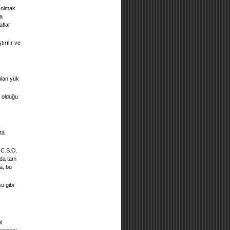
a olmak
ya
aflar
ırılır ve
ılan yük
 olduğu
ta
n C.S.O.
nda tam
a, bu
su gibi
l