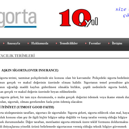
Anasayfa
Hakkımızda
Temsilcilikler
Formlar
İletişim
TACILIK TERİMLERİ
AŞKIN SİGORTA (OVER INSURANCE)
igorta terimi, tazminat poliçelerinde söz konusu olan bir kavramdır. Poliçedeki sigorta bedelinin
nun gerçek ve makul değerinin üzerinde olması halidir. Sigortanın temel prensibine gö
lının uğradığı maddi kaybın giderilmesi olmakla birlikte, çeşitli nedenlerle sigorta bedeli, 
dan gerçek ve makul değerin üzerinde beyan edilmektedir.
sigorta şirketi, bir tam zıya durumunda, o malın gerçek değerini ödemek veya ikame etmek 
dan, sigortalı, olması gerekenden fazla prim ödemiş olacaktır.
 İYİNİYET (UTMOST GOOD FAITH)
rta sözleşmesinin tarafları, sigortacı ile sigortalıdır. Sigorta şirketi, sigorta edilecek olan mal, hay
luk konusu olan şey ile ilgili hiçbir bilgiye sahip değildir ve karşı tarafın vermiş olduğu bilgiye
k durumundadır. Diğer taraftan, menfaatini sigorta ettirmek üzere teklif formunu doldurmakta o
di ihtiyaçlarına yönelik ürünü belirlemede sigortacının vermiş olduğu teknik bilgiye güvenmek