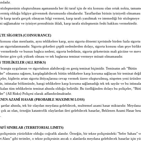
ndadır.
 sözleşmesinin oluşturulması aşamasında her iki taraf için de söz konusu olan ortak nokta, tamam
 vermiş olduğu bilgiye güvenmek durumunda olmalarıdır. Taraflardan birinin iyiniyetli olmaması
le karşı tarafa gerçek olmayan bilgi vermesi, karşı tarafı yanıltmak ve istemediği bir sözleşmeye
ni sağlamaktır ve iyiniyet prensibinin ihlali, karşı tarafa sözleşmenin feshi hakkını vermektedir.
KTE SİGORTA (COINSURANCE)
 konusu olan menfaatin, aynı tehlikelere karşı, aynı sigorta dönemi içerisinde birden fazla sigorta 
dan sigortalanmasıdır. Sigorta şirketleri çeşitli nedenlerden dolayı, sigorta konusu olan şeye birlikt
 vermektedir ve bunun başlıca nedeni, sigorta bedelinin, sigorta şirketerinin mali gücüne ve mev
elerine göre çok yüksek olması ve tek başlarına teminat vermeye müsait olmamasıdır.
 TEHLİKELER (ALL RISKS)
 branşta uygulanan ve sigortalının alabileceği en geniş teminat biçimidir. Teminatın adı “Bütün
ler” olmasına rağmen, karşılaşılabilecek bütün tehlikelere karşı koruma sağlayan bir teminat değil
içeler, kişilerin artan sigorta ihtiyaçlarına cevap vermek üzere oluşturulmuş, nispeten yeni ürünlerd
in, istisnalar bölümünde, hangi tehlikelere karşı koruma sağlamadığı tek tek sayılır ve bu istisnala
 kalan tüm tehlikelerin teminat altında olduğu belirtilir. Bu özelliğinden dolayı bu poliçeler, “Büt
ler” (All Risks) Poliçesi olarak adlandırılmaktadır.
NEN AZAMİ HASAR (PROBABLE MAXIMUM LOSS)
şartlar altında, tek bir olaydan meydana gelebilecek, muhtemel azami hasar miktarıdır. Meydan
i çok az olan, örneğin katastrofik olaylardan ileri gelebilecek hasarlar, Beklenen Azami Hasar hes
.
Fİ SINIRLAR (TERRITORIAL LIMITS)
 poliçesinin yürürlükte olduğu coğrafik alandır. Örneğin, bir tekne poliçesindeki "Sefer Sahası" 
et Alanı" gibi terimler, o tekne poliçesinin ancak o alanlarda meydana gelebilecek hasarlar için yü