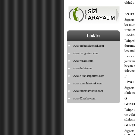
olduğu
E
ENTEG
Sigorta
bu mikt
uygulam
EKSİK
Linkler
Poliçed
www.otobussigortasi.com
durumud
beyand
www.tirsigortasi.com
Eksik s
www.tvkask.com
yeterin
beyan e
www.dasktr.com
ödeyece
www.e-trafiksigortasi.com
F
FİYAT
www.zorunlukoltuk.com
Sigorta
www.turizmkaskosu.com
ifade e
www.d2kasko.com
G
GENEL
Poliçe 
ve yükü
sözleşm
GERÇE
Sigorta