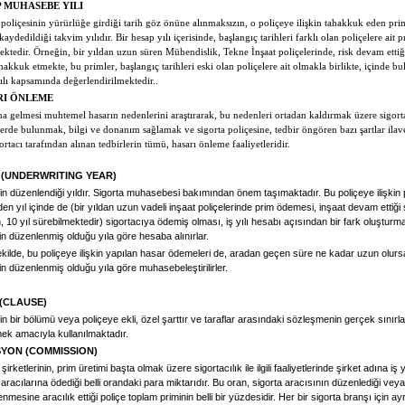
 MUHASEBE YILI
 poliçesinin yürürlüğe girdiği tarih göz önüne alınmaksızın, o poliçeye ilişkin tahakkuk eden pri
aydedildiği takvim yılıdır. Bir hesap yılı içerisinde, başlangıç tarihleri farklı olan poliçelere ait p
ektedir. Örneğin, bir yıldan uzun süren Mühendislik, Tekne İnşaat poliçelerinde, risk devam ettiğ
hakkuk etmekte, bu primler, başlangıç tarihleri eski olan poliçelere ait olmakla birlikte, içinde b
ılı kapsamında değerlendirilmektedir..
RI ÖNLEME
 gelmesi muhtemel hasarın nedenlerini araştırarak, bu nedenleri ortadan kaldırmak üzere sigort
lerde bulunmak, bilgi ve donanım sağlamak ve sigorta poliçesine, tedbir öngören bazı şartlar ila
gortacı tarafından alınan tedbirlerin tümü, hasarı önleme faaliyetleridir.
LI (UNDERWRITING YEAR)
in düzenlendiği yıldır. Sigorta muhasebesi bakımından önem taşımaktadır. Bu poliçeye ilişkin 
den yıl içinde de (bir yıldan uzun vadeli inşaat poliçelerinde prim ödemesi, inşaat devam ettiği
, 10 yıl sürebilmektedir) sigortacıya ödemiş olması, iş yılı hesabı açısından bir fark oluşturm
in düzenlenmiş olduğu yıla göre hesaba alınırlar.
kilde, bu poliçeye ilişkin yapılan hasar ödemeleri de, aradan geçen süre ne kadar uzun olurs
in düzenlenmiş olduğu yıla göre muhasebeleştirilirler.
(CLAUSE)
in bir bölümü veya poliçeye ekli, özel şarttır ve taraflar arasındaki sözleşmenin gerçek sınırla
mek amacıyla kullanılmaktadır.
YON (COMMISSION)
 şirketlerinin, prim üretimi başta olmak üzere sigortacılık ile ilgili faaliyetlerinde şirket adına iş
 aracılarına ödediği belli orandaki para miktarıdır. Bu oran, sigorta aracısının düzenlediği veya
nmesine aracılık ettiği poliçe toplam priminin belli bir yüzdesidir. Her bir sigorta branşı için ay