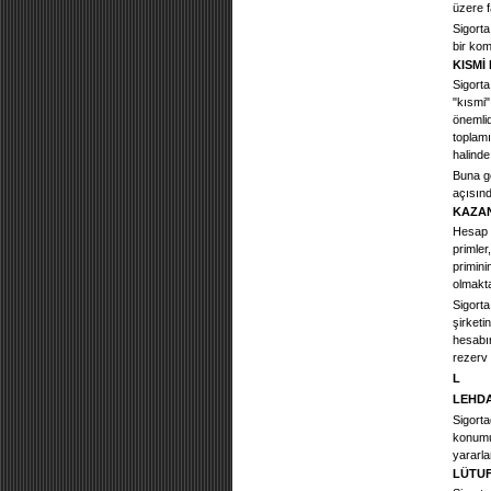
üzere f
Sigorta
bir ko
KISMİ
Sigorta
"kısmi"
önemlid
toplamı
halinde
Buna gö
açısın
KAZAN
Hesap y
primler
primini
olmakta
Sigorta
şirketi
hesabın
rezerv 
L
LEHDA
Sigorta
konumu
yararla
LÜTUF