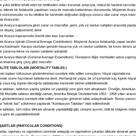
 yükü birlikte tehdit eden bir tehlikeden onları korumak amacıyla, makul bir hareket tarzınd
a, bilerek bir fedakarlık yapılması veya bir masrafa katlanılması durumunda, Müşterek Avar
i sözkonusudur ve bu nitelikte bir hareketin doğrudan doğruya sonucu olan zarar veya masr
ek Avarya'dır.
k Avarya kapsamına giren zarar ve masraflar, gemi, yük ve navlun sahipleri arasında paylaşt
me dispeç (adjustment) denir.
ek Avarya kapsamında önemli olan bazı kavramlar ::
k Avarya İştiraki (General Average Contribution): Müşterek Avarya fedakarlığı yapan tarafın
na katılmadır. Karaya oturtulan geminin hasarına yük ve navlun sahibinin, bir kısmı denize at
in zararına tekne ve navlun sahibinin iştirakidir.
ek Avarya Masrafı (General Average Expenditure): Donatanın diğer menfaatler adına yapmış
a limanına giriş çıkış gibi) masraftır.
LİTE TABLOLARI (MORTALITY TABLES )
enin toplam nüfusunun gözlemlenmesi suretiyle elde edilen sonuçların, Hayat sigortalarına
mak üzere hazırlanan tablolarına denir. Herhangi bir yaşta, bir yıl içerisinde kaç kişinin hayat
ı veya kaç kişinin öleceği bu tablolardan hareketle tahmin edilebilmektedir..
te tabloları, tablonun yapılış şekline ve yapıldığı yere göre isim almaktadır. Örneğin, Amerika
8 Mortalite tablosu denildiği zaman, Amerika Birleşik Devletleri'nde 1953 - 1958 yılları arası
 gözlemlenmesi suretiyle elde edilen sonuçları gösteren tablo anlaşılmaktadır. Bunun yanısır
ra "teknik faiz" yüklemesi yapılarak "Komitasyon Tabloları" elde edilmektedir.
te tabloları, tüm nüfus dikkate alınarak yapılabildiği gibi, cinsiyet ayırımı, belli bir bölgenin nüfu
a göre de yapılabilmektedir.
ŞARTLAR (PARTICULAR CONDITIONS)
rtlar, sigortacı ve sigortalının üzerinde anlaştığı ve sigortalının çıkarları dikkate alınarak gene