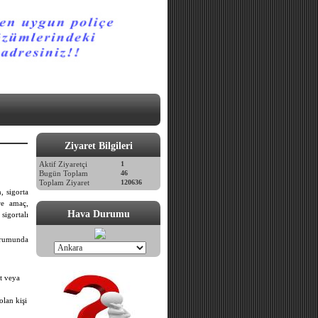
Ziyaret Bilgileri
Aktif Ziyaretçi
1
Bugün Toplam
46
Toplam Ziyaret
120636
, sigorta
re amaç,
Hava Durumu
sigortalı
durumunda
at veya
lan kişi