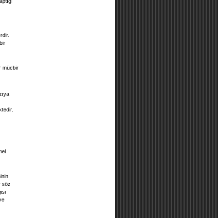
aptığı
dir.
bir
r mücbir
 zıya
tedir.
mel
inin
r söz
isi
ve