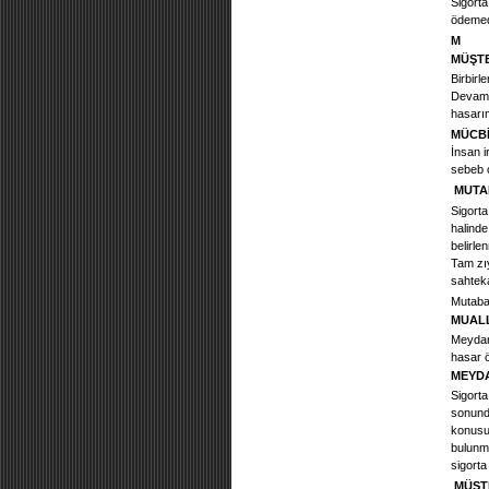
Sigorta
ödemedi
M
MÜŞTE
Birbirl
Devam e
hasarın
MÜCBİ
İnsan i
sebeb 
MUTA
Sigorta
halinde
belirle
Tam zıy
sahtek
Mutabak
MUALL
Meydana
hasar ö
MEYDA
Sigorta
sonunda
konusu 
bulunma
sigorta 
MÜŞT