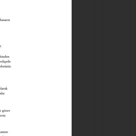
 hasarın
r
ibinden
poliçede
rketinin
r.
olarak
dır.
ın görev
orta
amamen