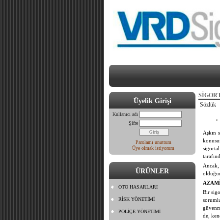
SİGOR
Üyelik Girişi
Sözlük
Kullanıcı adı
Şifre
Aşkın s
konusu
Parolamı unuttum
Üye olmak istiyorum
sigorta
tarafın
Ancak, 
ÜRÜNLER
olduğun
AZAMİ
OTO HASARLARI
Bir sigo
RİSK YÖNETİMİ
sorumlu
güvenme
POLİÇE YÖNETİMİ
de, ken