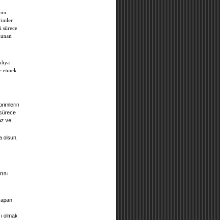
min
rimler
i sürece
ulunan
alıya
ve etmek
primlerin
 sürece
az ve
a olsun,
rını
 yapan
rı olmak