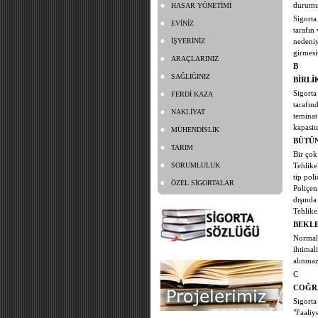
HASAR YÖNETİMİ
durumu
Sigorta
EVİNİZ
tarafın
İŞYERİNİZ
nedeniy
girmesi
ARAÇLARINIZ
B
SAĞLIĞINIZ
BİRLİ
Sigorta
FERDİ KAZA
tarafın
NAKLİYAT
teminat
kapasit
MÜHENDİSLİK
BÜTÜN
TARIM
Bir çok
SORUMLULUK
Tehlike
tip pol
ÖZEL SİGORTALAR
Poliçen
dışında
Tehlike
BEKLE
Normal 
ihtimal
alınmaz
C
COĞRA
Sigorta
"Faaliy