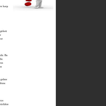
en karşı
şirketi
e
cut
dir. Bu
ir.
rın
ün
a gelme
abına
veya
rürlükte