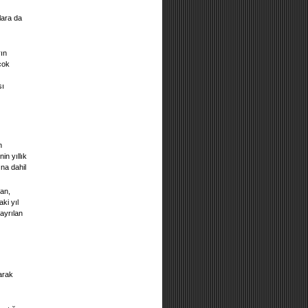
lara da
rın
çok
sı
n
in yıllık
ına dahil
dan,
aki yıl
 ayrılan
arak