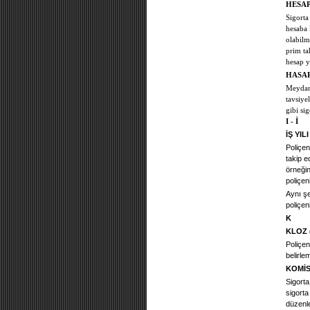
HESAP
Sigorta
hesaba k
olabilm
prim ta
hesap y
HASA
Meydana
tavsiye
gibi si
I - İ
İŞ YI
Poliçen
takip e
örneğin
poliçen
Aynı şe
poliçen
K
KLOZ 
Poliçen
belirle
KOMİS
Sigorta
sigorta
düzenle