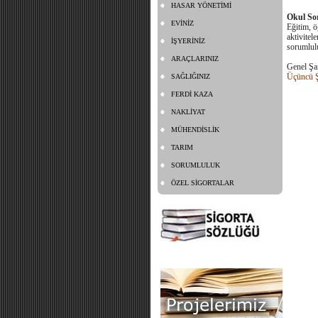
HASAR YÖNETİMİ
Okul So
EVİNİZ
Eğitim, ö
aktivitel
İŞYERİNİZ
sorumlulu
ARAÇLARINIZ
Genel Şar
Üçüncü Şa
SAĞLIĞINIZ
FERDİ KAZA
NAKLİYAT
MÜHENDİSLİK
TARIM
SORUMLULUK
ÖZEL SİGORTALAR