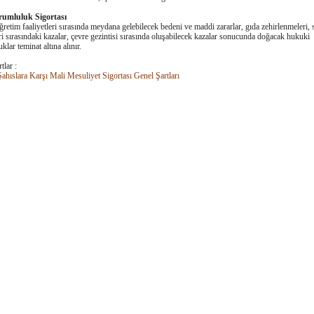
rumluluk Sigortası
ğretim faaliyetleri sırasında meydana gelebilecek bedeni ve maddi zararlar, gıda zehirlenmeleri, 
eri sırasındaki kazalar, çevre gezintisi sırasında oluşabilecek kazalar sonucunda doğacak hukuki
klar teminat altına alınır.
tlar :
hıslara Karşı Mali Mesuliyet Sigortası Genel Şartları