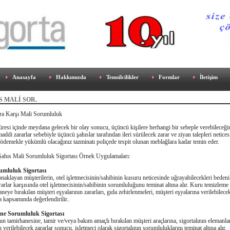
Anasayfa
Hakkımızda
Temsilcilikler
Formlar
İletişim
IS MALİ SOR.
ara Karşı Mali Sorumluluk
üresi içinde meydana gelecek bir olay sonucu, üçüncü kişilere herhangi bir sebeple verebileceği
addi zararlar sebebiyle üçüncü şahıslar tarafından ileri sürülecek zarar ve ziyan talepleri netices
demekle yükümlü olacağınız tazminatı poliçede tespit olunan meblağlara kadar temin eder.
ahıs Mali Sorumluluk Sigortası Örnek Uygulamaları:
umluluk Sigortası
naklayan müşterilerin, otel işletmecisinin/sahibinin kusuru neticesinde uğrayabilecekleri beden
arlar karşısında otel işletmecisinin/sahibinin sorumluluğunu teminat altına alır. Kuru temizleme
neye bırakılan müşteri eşyalarının zararları, gıda zehirlenmeleri, müşteri eşyalarına verilebilecek
a kapsamında değerlendirilir..
ne Sorumluluk Sigortası
nın tamirhanesine, tamir ve/veya bakım amaçlı bırakılan müşteri araçlarına, sigortalının elemanla
n verilebilecek zararlar sonucu, işletmeci olarak sigortalının sorumluluklarını teminat altına alır.