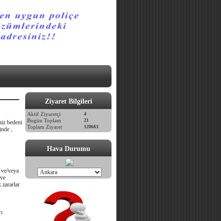
Ziyaret Bilgileri
Aktif Ziyaretçi
4
Bugün Toplam
21
niz bedeni
Toplam Ziyaret
120661
inde ,
Hava Durumu
i ve/veya
 ve
 zararlar
rı