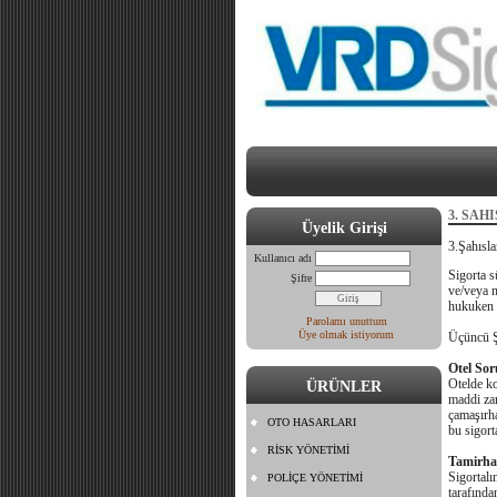
3. SAH
Üyelik Girişi
3.Şahısl
Kullanıcı adı
Sigorta s
Şifre
ve/veya m
hukuken ö
Parolamı unuttum
Üye olmak istiyorum
Üçüncü Ş
Otel Sor
Otelde ko
ÜRÜNLER
maddi zar
çamaşırha
OTO HASARLARI
bu sigort
RİSK YÖNETİMİ
Tamirha
Sigortalı
POLİÇE YÖNETİMİ
tarafında